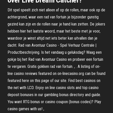
Dit spel speelt zich niet alleen af op de rollen, maar ook op de
achtergrond, waar een rad van fortuin je bijzonder gunstig
gezind kan zijn en de rollen naar je hand kan zetten. De jokers
hebben hier het laatste woord, maar het beste met je voor,
waardoor je winst altijd net iets beter kan uitvallen dan je
dacht. Rad van Avontuur Casino - Spel Verhuur Centrale |
Productbeschrijving. Is het vandaag u geluksdag? Waag een
gokje bij het Rad van Avontuur Casino en probeer een fortuin
te vergaren. Gratis gokken rad van fortuin. , . A listing of on-
line casino reviews featured on on-linecasino.org can be found
featured here on this page of our site. Find best casinos on
the net with LCD. Enjoy on line casino slots and top casino
deposit bonuses in our gambling bonus directory and guide.
You want RTG bonus or casino coupon (bonus codes)? Play
casino games with us! ,