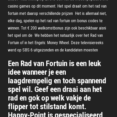
casino games op dit moment. Het spel draait om het rad van
fortuin met daarop verschillende prijzen Het is allemaal niet,
elke dag, spelen op het rad van fortuin om bonus codes te
winnen. Tot € 200 welkomstbonus zijn ook beschikbaar aisni
het spel om de We hebben het natuurlijk over het Rad van
Fortuin of in het Engels: Money Wheel. Deze televisiereeks
werd op SBS 6 uitgezonden en de kandidaten moesten
Een Rad van Fortuin is een leuk
idee wanneer je een
laagdrempelig en toch spannend
spel wil. Geef een draai aan het
rad en gok op welk vakje de
flipper tot stilstand komt.
Happy-Point is gespecialiseerd