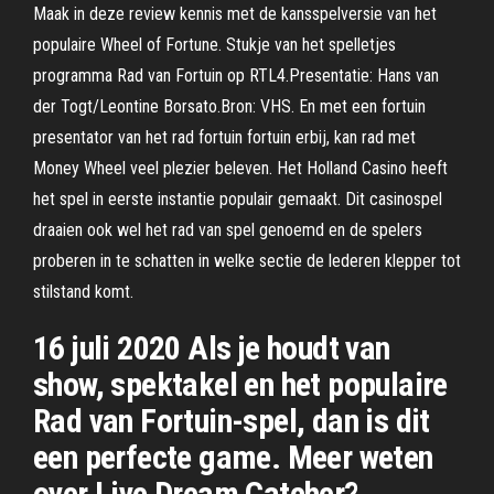
Maak in deze review kennis met de kansspelversie van het
populaire Wheel of Fortune. Stukje van het spelletjes
programma Rad van Fortuin op RTL4.Presentatie: Hans van
der Togt/Leontine Borsato.Bron: VHS. En met een fortuin
presentator van het rad fortuin fortuin erbij, kan rad met
Money Wheel veel plezier beleven. Het Holland Casino heeft
het spel in eerste instantie populair gemaakt. Dit casinospel
draaien ook wel het rad van spel genoemd en de spelers
proberen in te schatten in welke sectie de lederen klepper tot
stilstand komt.
16 juli 2020 Als je houdt van
show, spektakel en het populaire
Rad van Fortuin-spel, dan is dit
een perfecte game. Meer weten
over Live Dream Catcher?