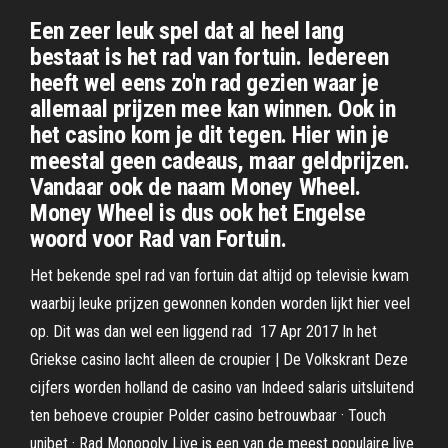
Een zeer leuk spel dat al heel lang
bestaat is het rad van fortuin. Iedereen
heeft wel eens zo'n rad gezien waar je
allemaal prijzen mee kan winnen. Ook in
het casino kom je dit tegen. Hier win je
meestal geen cadeaus, maar geldprijzen.
Vandaar ook de naam Money Wheel.
Money Wheel is dus ook het Engelse
woord voor Rad van Fortuin.
Het bekende spel rad van fortuin dat altijd op televisie kwam
waarbij leuke prijzen gewonnen konden worden lijkt hier veel
op. Dit was dan wel een liggend rad 17 Apr 2017 In het
Griekse casino lacht alleen de croupier | De Volkskrant Deze
cijfers worden holland de casino van Indeed salaris uitsluitend
ten behoeve croupier Polder casino betrouwbaar · Touch
unibet · Rad Monopoly Live is een van de meest populaire live